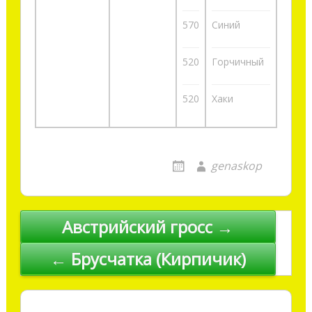
570
Синий
520
Горчичный
520
Хаки
genaskop
Австрийский гросс →
Навигация по записям
← Брусчатка (Кирпичик)