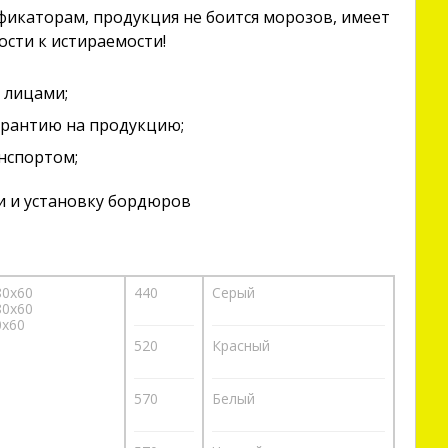
икаторам, продукция не боится морозов, имеет
ости к истираемости!
 лицами;
арантию на продукцию;
нспортом;
и и установку бордюров
80х60
440
Серый
80х60
0х60
520
Красный
570
Белый