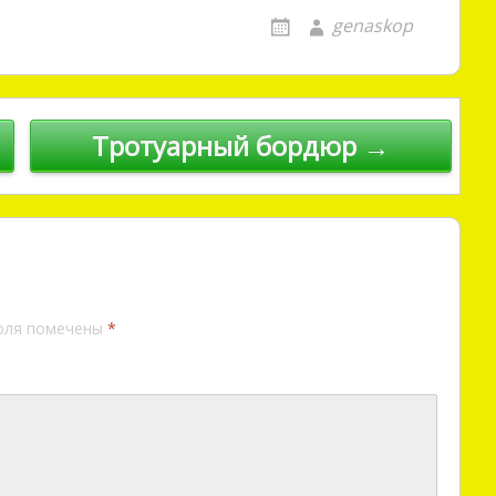
genaskop
Тротуарный бордюр →
оля помечены
*