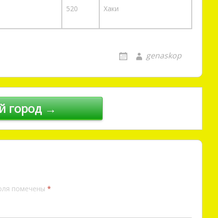
520
Хаки
genaskop
й город →
оля помечены
*