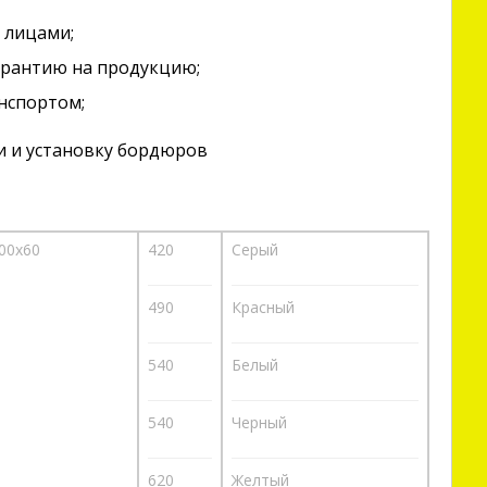
 лицами;
арантию на продукцию;
нспортом;
и и установку бордюров
00х60
420
Серый
490
Красный
540
Белый
540
Черный
620
Желтый